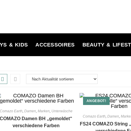
YS & KIDS
ACCESSOIRES
BEAUTY & LIFES
ANGEBOT!
Comazo Earth
,
Damen
,
Marken
,
Unterwäsche
Comazo Earth
,
Damen
,
Marke
COMAZO Damen BH „gemoldet“
FS24 COMAZO String 
verschiedene Farben
verschiedene F