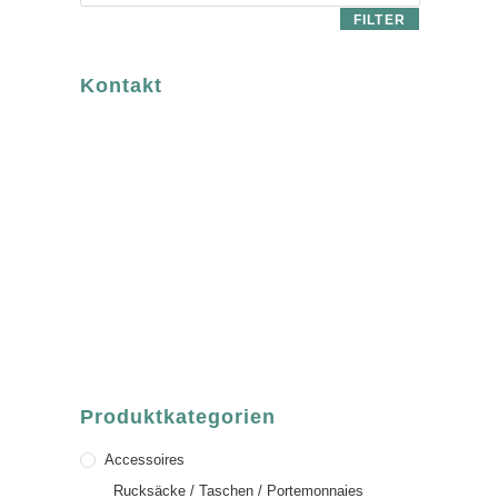
FILTER
Kontakt
luvgreen
Fair Fashion & Accessoires.
ASCHAFFENBURG
Sandgasse 54
63739 Aschaffenburg
Deutschland
Telefon:
+49 (0) 6021 / 58 00 962
Email:
order@luvgreen.de
Produktkategorien
Accessoires
Rucksäcke / Taschen / Portemonnaies