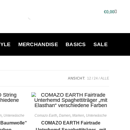
€
0,00
TYLE
MERCHANDISE
BASICS
SALE
ANSICHT:
12
24
ALLE
n
,
Unterwäsche
Comazo Earth
,
Damen
,
Marken
,
Unterwäsche
„Baumwolle“
COMAZO EARTH Fairtrade
arben
Unterhemd Spaghettiträger „mit