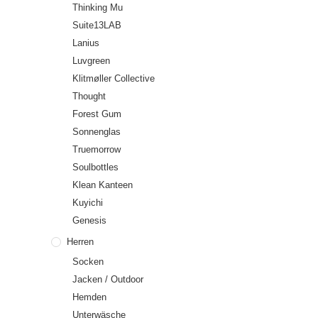
Thinking Mu
Suite13LAB
Lanius
Luvgreen
Klitmøller Collective
Thought
Forest Gum
Sonnenglas
Truemorrow
Soulbottles
Klean Kanteen
Kuyichi
Genesis
Herren
Socken
Jacken / Outdoor
Hemden
Unterwäsche