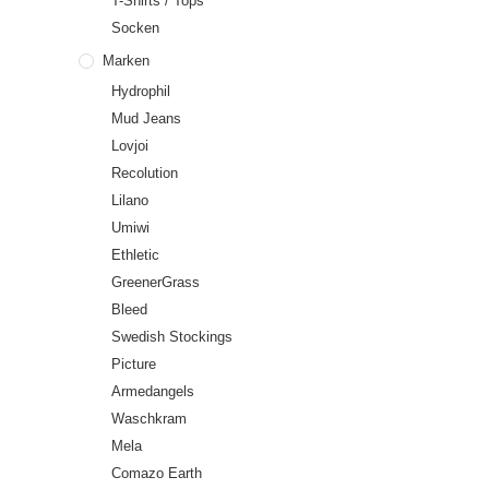
T-Shirts / Tops
Socken
Marken
Hydrophil
Mud Jeans
Lovjoi
Recolution
Lilano
Umiwi
Ethletic
GreenerGrass
Bleed
Swedish Stockings
Picture
Armedangels
Waschkram
Mela
Comazo Earth