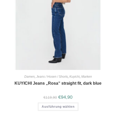
Damen
,
Jeans / Hosen / Shorts
,
Kuyichi
,
Marken
KUYICHI Jeans „Rosa“ straight fit, dark blue
€
94,90
€
119,90
Ausführung wählen