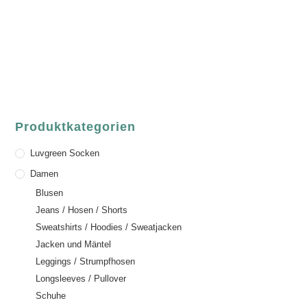
63739 Aschaffenburg
Deutschland
Telefon:
+49 (0) 6021 / 58 00 962
Email:
order@luvgreen.de
Produktkategorien
Luvgreen Socken
Damen
Blusen
Jeans / Hosen / Shorts
Sweatshirts / Hoodies / Sweatjacken
Jacken und Mäntel
Leggings / Strumpfhosen
Longsleeves / Pullover
Schuhe