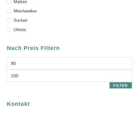
Marken
Merchandise
Socken
Unisex
Nach Preis Filtern
FILTER
Kontakt
luvgreen
Fair Fashion & Accessoires.
ASCHAFFENBURG
Sandgasse 54