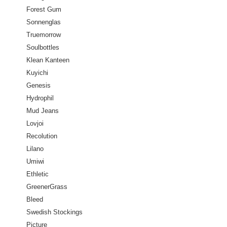
Forest Gum
Sonnenglas
Truemorrow
Soulbottles
Klean Kanteen
Kuyichi
Genesis
Hydrophil
Mud Jeans
Lovjoi
Recolution
Lilano
Umiwi
Ethletic
GreenerGrass
Bleed
Swedish Stockings
Picture