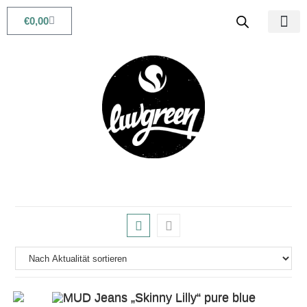
€
0,00
Babys & Kids
Beauty & Life