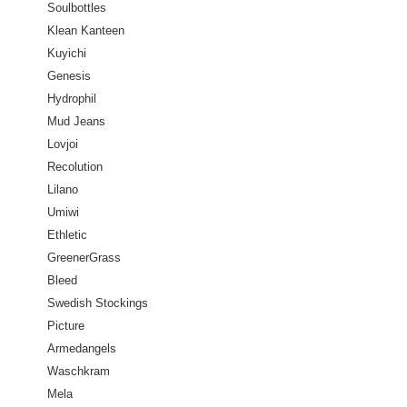
Soulbottles
Klean Kanteen
Kuyichi
Genesis
Hydrophil
Mud Jeans
Lovjoi
Recolution
Lilano
Umiwi
Ethletic
GreenerGrass
Bleed
Swedish Stockings
Picture
Armedangels
Waschkram
Mela