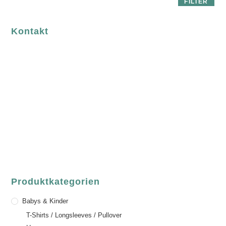
FILTER
Kontakt
luvgreen
Fair Fashion & Accessoires.
ASCHAFFENBURG
Sandgasse 54
63739 Aschaffenburg
Deutschland
Telefon:
+49 (0) 6021 / 58 00 962
Email:
order@luvgreen.de
Produktkategorien
Babys & Kinder
T-Shirts / Longsleeves / Pullover