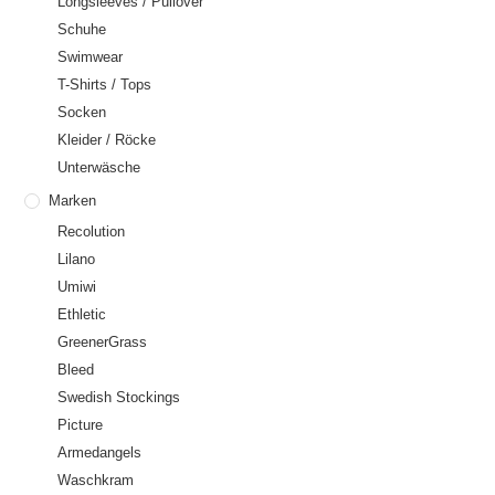
Longsleeves / Pullover
Schuhe
Swimwear
T-Shirts / Tops
Socken
Kleider / Röcke
Unterwäsche
Marken
Recolution
Lilano
Umiwi
Ethletic
GreenerGrass
Bleed
Swedish Stockings
Picture
Armedangels
Waschkram