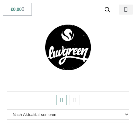
€
0,00
Babys & Kids
Beauty & Life