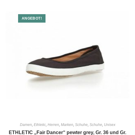
ANGEBOT!
Damen
,
Ethletic
,
Herren
,
Marken
,
Schuhe
,
Schuhe
,
Unisex
ETHLETIC „Fair Dancer“ pewter grey, Gr. 36 und Gr.