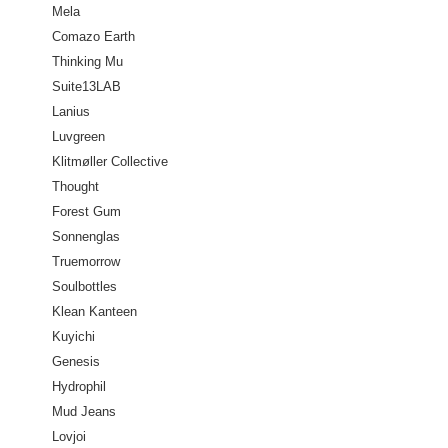
Mela
Comazo Earth
Thinking Mu
Suite13LAB
Lanius
Luvgreen
Klitmøller Collective
Thought
Forest Gum
Sonnenglas
Truemorrow
Soulbottles
Klean Kanteen
Kuyichi
Genesis
Hydrophil
Mud Jeans
Lovjoi