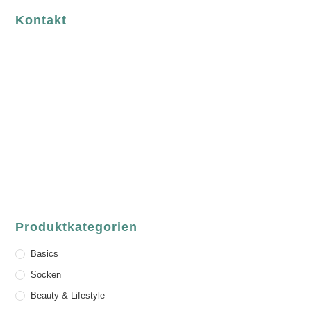
Kontakt
luvgreen
Fair Fashion & Accessoires.
ASCHAFFENBURG
Sandgasse 54
63739 Aschaffenburg
Deutschland
Telefon:
+49 (0) 6021 / 58 00 962
Email:
order@luvgreen.de
Produktkategorien
Basics
Socken
Beauty & Lifestyle