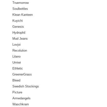
Truemorrow
Soulbottles
Klean Kanteen
Kuyichi
Genesis
Hydrophil
Mud Jeans
Lovjoi
Recolution
Lilano
Umiwi
Ethletic
GreenerGrass
Bleed
Swedish Stockings
Picture
Armedangels
Waschkram