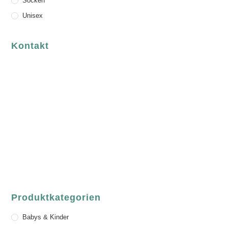
Socken
Unisex
Kontakt
luvgreen
Fair Fashion & Accessoires.
ASCHAFFENBURG
Sandgasse 54
63739 Aschaffenburg
Deutschland
Telefon:
+49 (0) 6021 / 58 00 962
Email:
order@luvgreen.de
Produktkategorien
Babys & Kinder