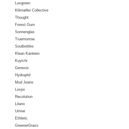
Luvgreen
Klitmøller Collective
Thought
Forest Gum
Sonnenglas
Truemorrow
Soulbottles
Klean Kanteen
Kuyichi
Genesis
Hydrophil
Mud Jeans
Lovjoi
Recolution
Lilano
Umiwi
Ethletic
GreenerGrass