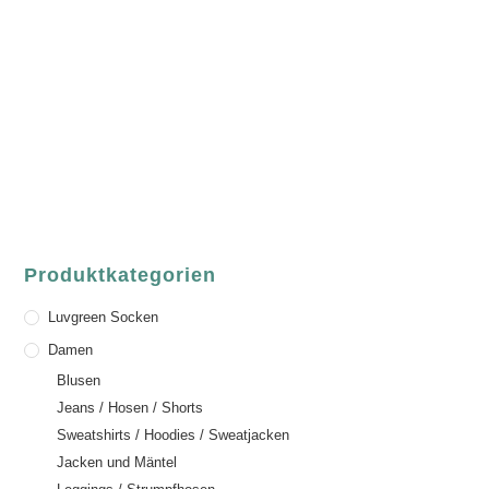
Fair Fashion & Accessoires.
ASCHAFFENBURG
Sandgasse 54
63739 Aschaffenburg
Deutschland
Telefon:
+49 (0) 6021 / 58 00 962
Email:
order@luvgreen.de
Produktkategorien
Luvgreen Socken
Damen
Blusen
Jeans / Hosen / Shorts
Sweatshirts / Hoodies / Sweatjacken
Jacken und Mäntel