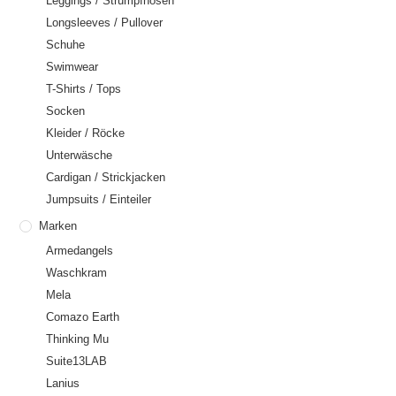
Leggings / Strumpfhosen
Longsleeves / Pullover
Schuhe
Swimwear
T-Shirts / Tops
Socken
Kleider / Röcke
Unterwäsche
Cardigan / Strickjacken
Jumpsuits / Einteiler
Marken
Armedangels
Waschkram
Mela
Comazo Earth
Thinking Mu
Suite13LAB
Lanius