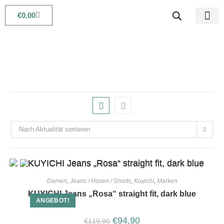
€
0,00
Babys & Kids
Beauty & Life
Nach Aktualität sortieren
Damen
,
Jeans / Hosen / Shorts
,
Kuyichi
,
Marken
KUYICHI Jeans „Rosa“ straight fit, dark blue
ANGEBOT!
€
94,90
€
119,90