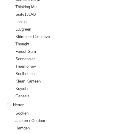
Thinking Mu
Suite13LAB
Lanius
Luvgreen
Klitmøller Collective
Thought
Forest Gum
Sonnenglas
Truemorrow
Soulbottles
Klean Kanteen
Kuyichi
Genesis
Herren
Socken
Jacken / Outdoor
Hemden