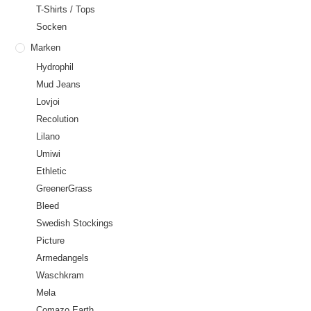
T-Shirts / Tops
Socken
Marken
Hydrophil
Mud Jeans
Lovjoi
Recolution
Lilano
Umiwi
Ethletic
GreenerGrass
Bleed
Swedish Stockings
Picture
Armedangels
Waschkram
Mela
Comazo Earth