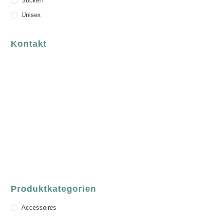
Socken
Unisex
Kontakt
luvgreen
Fair Fashion & Accessoires.
ASCHAFFENBURG
Sandgasse 54
63739 Aschaffenburg
Deutschland
Telefon:
+49 (0) 6021 / 58 00 962
Email:
order@luvgreen.de
Produktkategorien
Accessoires