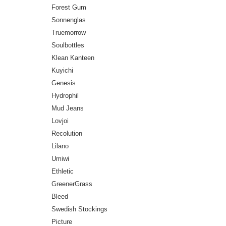
Forest Gum
Sonnenglas
Truemorrow
Soulbottles
Klean Kanteen
Kuyichi
Genesis
Hydrophil
Mud Jeans
Lovjoi
Recolution
Lilano
Umiwi
Ethletic
GreenerGrass
Bleed
Swedish Stockings
Picture