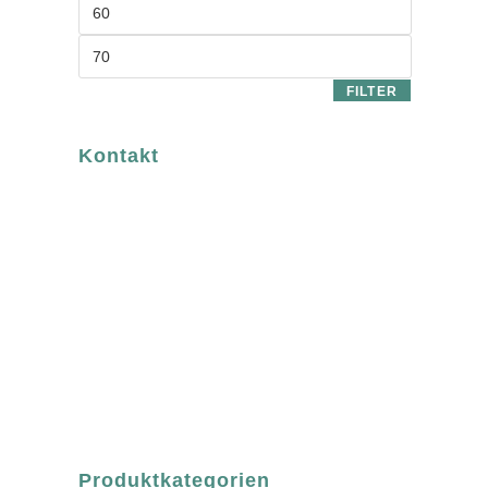
FILTER
Kontakt
luvgreen
Fair Fashion & Accessoires.
ASCHAFFENBURG
Sandgasse 54
63739 Aschaffenburg
Deutschland
Telefon:
+49 (0) 6021 / 58 00 962
Email:
order@luvgreen.de
Produktkategorien