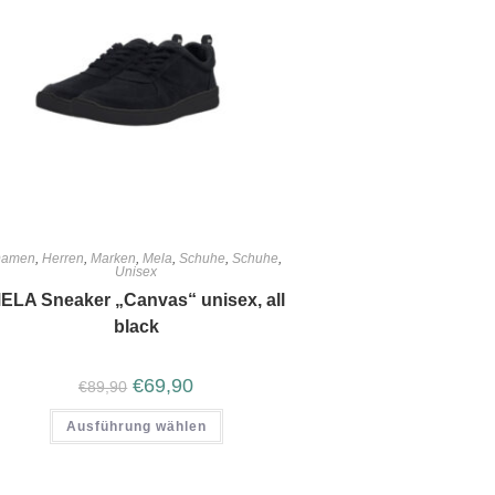
amen
,
Herren
,
Marken
,
Mela
,
Schuhe
,
Schuhe
,
Unisex
ELA Sneaker „Canvas“ unisex, all
black
€
69,90
€
89,90
Ausführung wählen