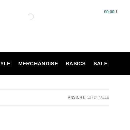
€
0,00
TYLE
MERCHANDISE
BASICS
SALE
ANSICHT:
12
24
ALLE