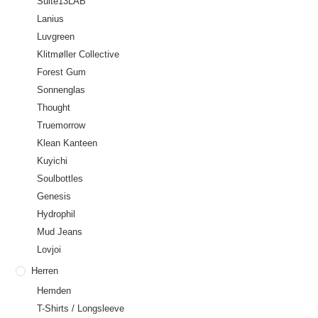
Suite13LAB
Lanius
Luvgreen
Klitmøller Collective
Forest Gum
Sonnenglas
Thought
Truemorrow
Klean Kanteen
Kuyichi
Soulbottles
Genesis
Hydrophil
Mud Jeans
Lovjoi
Herren
Hemden
T-Shirts / Longsleeve