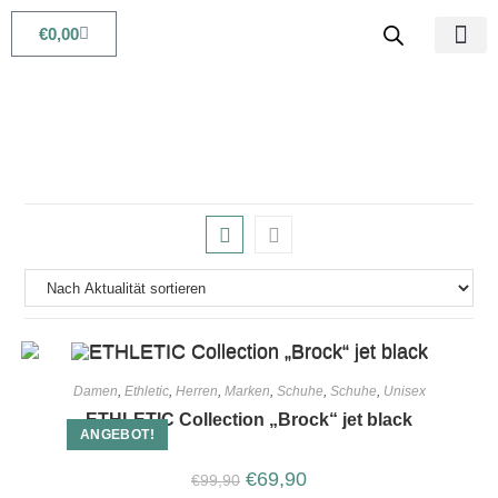
€
0,00
Babys & Kids
Beauty & Life
Damen
,
Ethletic
,
Herren
,
Marken
,
Schuhe
,
Schuhe
,
Unisex
ETHLETIC Collection „Brock“ jet black
ANGEBOT!
€
69,90
€
99,90