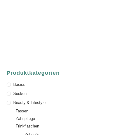
ASCHAFFENBURG
Sandgasse 54
63739 Aschaffenburg
Deutschland
Telefon:
+49 (0) 6021 / 58 00 962
Email:
order@luvgreen.de
Produktkategorien
Basics
Socken
Beauty & Lifestyle
Tassen
Zahnpflege
Trinkflaschen
Zubehör