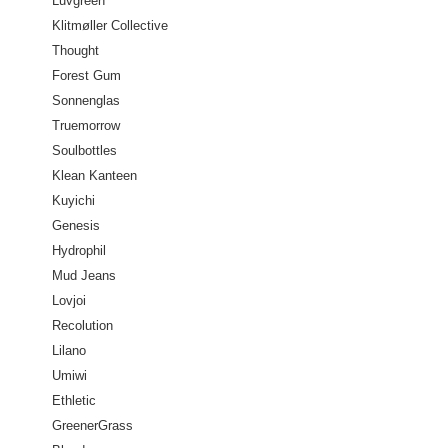
Luvgreen
Klitmøller Collective
Thought
Forest Gum
Sonnenglas
Truemorrow
Soulbottles
Klean Kanteen
Kuyichi
Genesis
Hydrophil
Mud Jeans
Lovjoi
Recolution
Lilano
Umiwi
Ethletic
GreenerGrass