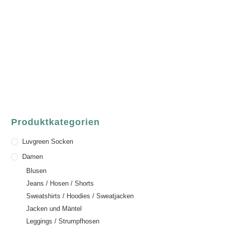
ASCHAFFENBURG
Sandgasse 54
63739 Aschaffenburg
Deutschland
Telefon:
+49 (0) 6021 / 58 00 962
Email:
order@luvgreen.de
Produktkategorien
Luvgreen Socken
Damen
Blusen
Jeans / Hosen / Shorts
Sweatshirts / Hoodies / Sweatjacken
Jacken und Mäntel
Leggings / Strumpfhosen