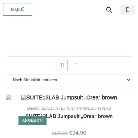
€
0,00
Babys & Kids
Beauty & Life
Damen
,
Jumpsuits / Einteiler
,
Marken
,
Suite13LAB
SUITE13LAB Jumpsuit „Orea“ brown
ANGEBOT!
€
94,90
€
198,90