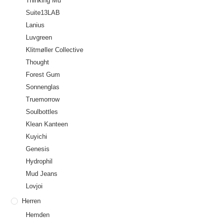
Thinking Mu
Suite13LAB
Lanius
Luvgreen
Klitmøller Collective
Thought
Forest Gum
Sonnenglas
Truemorrow
Soulbottles
Klean Kanteen
Kuyichi
Genesis
Hydrophil
Mud Jeans
Lovjoi
Herren
Hemden