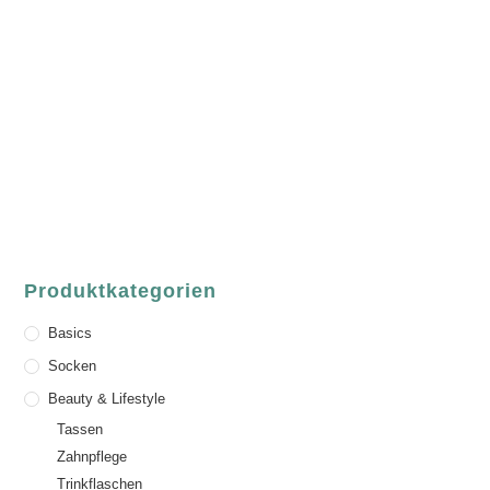
luvgreen
Fair Fashion & Accessoires.
ASCHAFFENBURG
Sandgasse 54
63739 Aschaffenburg
Deutschland
Telefon:
+49 (0) 6021 / 58 00 962
Email:
order@luvgreen.de
Produktkategorien
Basics
Socken
Beauty & Lifestyle
Tassen
Zahnpflege
Trinkflaschen