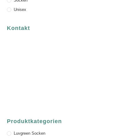
Socken
Unisex
Kontakt
luvgreen
Fair Fashion & Accessoires.
ASCHAFFENBURG
Sandgasse 54
63739 Aschaffenburg
Deutschland
Telefon:
+49 (0) 6021 / 58 00 962
Email:
order@luvgreen.de
Produktkategorien
Luvgreen Socken