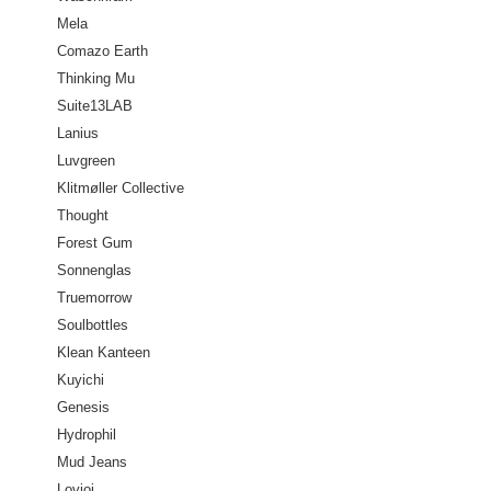
Mela
Comazo Earth
Thinking Mu
Suite13LAB
Lanius
Luvgreen
Klitmøller Collective
Thought
Forest Gum
Sonnenglas
Truemorrow
Soulbottles
Klean Kanteen
Kuyichi
Genesis
Hydrophil
Mud Jeans
Lovjoi