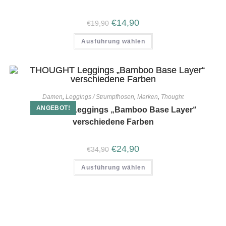
€
14,90
€
19,90
Ausführung wählen
Damen
,
Leggings / Strumpfhosen
,
Marken
,
Thought
ANGEBOT!
THOUGHT Leggings „Bamboo Base Layer“
verschiedene Farben
€
24,90
€
34,90
Ausführung wählen