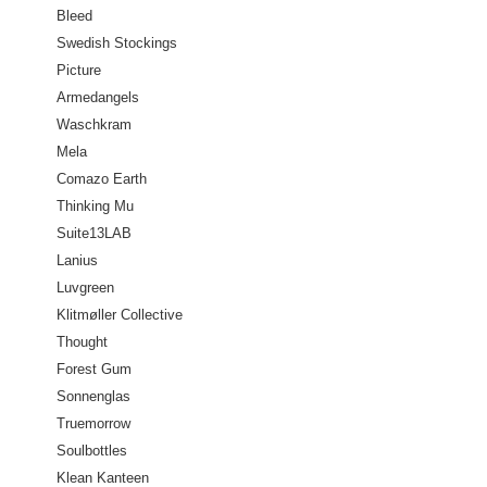
Bleed
Swedish Stockings
Picture
Armedangels
Waschkram
Mela
Comazo Earth
Thinking Mu
Suite13LAB
Lanius
Luvgreen
Klitmøller Collective
Thought
Forest Gum
Sonnenglas
Truemorrow
Soulbottles
Klean Kanteen