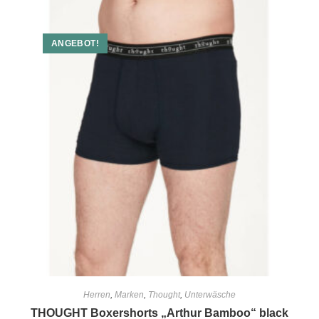
ANGEBOT!
Herren
,
Marken
,
Thought
,
Unterwäsche
THOUGHT Boxershorts „Arthur Bamboo“ black