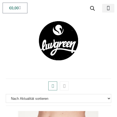
€
0,00
Babys & Kids
Beauty & Life