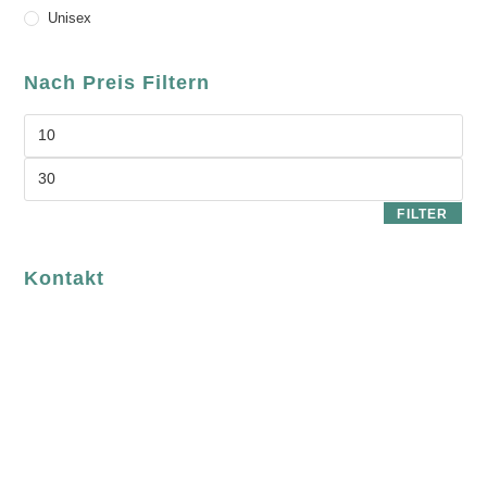
Unisex
Nach Preis Filtern
FILTER
Kontakt
luvgreen
Fair Fashion & Accessoires.
ASCHAFFENBURG
Sandgasse 54
63739 Aschaffenburg
Deutschland
Telefon:
+49 (0) 6021 / 58 00 962