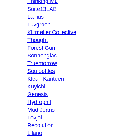
Thinking Mu
Suite13LAB
Lanius
Luvgreen
Klitmøller Collective
Thought
Forest Gum
Sonnenglas
Truemorrow
Soulbottles
Klean Kanteen
Kuyichi
Genesis
Hydrophil
Mud Jeans
Lovjoi
Recolution
Lilano