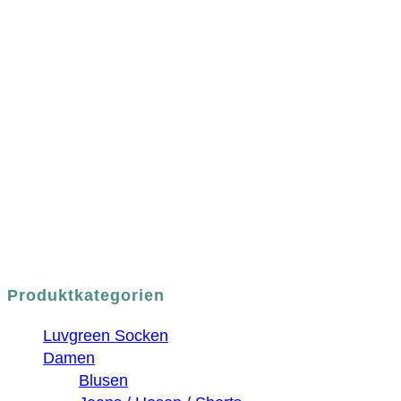
luvgreen
Fair Fashion & Accessoires.
ASCHAFFENBURG
Sandgasse 54
63739 Aschaffenburg
Deutschland
Telefon:
+49 (0) 6021 / 58 00 962
Email:
order@luvgreen.de
Produktkategorien
Luvgreen Socken
Damen
Blusen