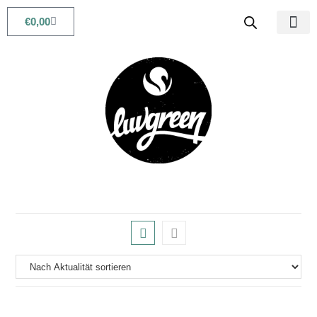
€
0,00
Babys & Kids
Beauty & Life