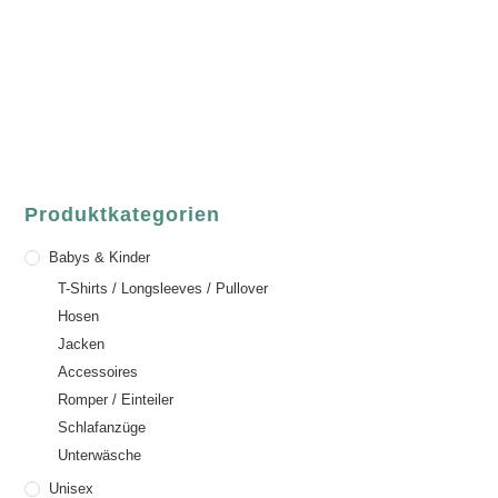
Sandgasse 54
63739 Aschaffenburg
Deutschland
Telefon:
+49 (0) 6021 / 58 00 962
Email:
order@luvgreen.de
Produktkategorien
Babys & Kinder
T-Shirts / Longsleeves / Pullover
Hosen
Jacken
Accessoires
Romper / Einteiler
Schlafanzüge
Unterwäsche
Unisex