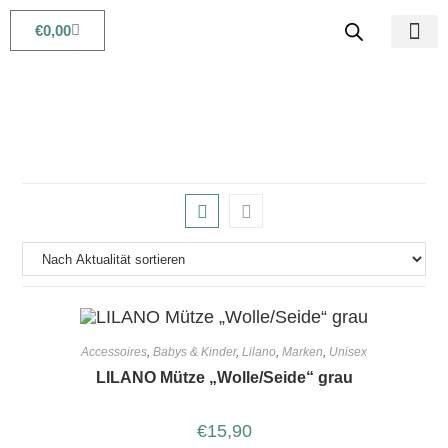
€
0,00
Babys & Kids
Beauty & Life
Accessoires
,
Babys & Kinder
,
Lilano
,
Marken
,
Unisex
LILANO Mütze „Wolle/Seide“ grau
€
15,90