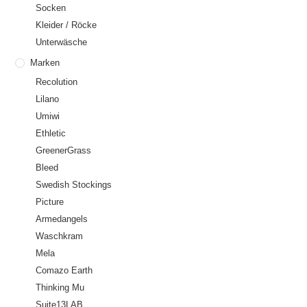
Socken
Kleider / Röcke
Unterwäsche
Marken
Recolution
Lilano
Umiwi
Ethletic
GreenerGrass
Bleed
Swedish Stockings
Picture
Armedangels
Waschkram
Mela
Comazo Earth
Thinking Mu
Suite13LAB