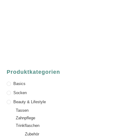
ASCHAFFENBURG
Sandgasse 54
63739 Aschaffenburg
Deutschland
Telefon:
+49 (0) 6021 / 58 00 962
Email:
order@luvgreen.de
Produktkategorien
Basics
Socken
Beauty & Lifestyle
Tassen
Zahnpflege
Trinkflaschen
Zubehör