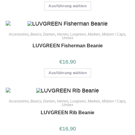
Ausführung wählen
Accessoires
,
Basics
,
Damen
,
Herren
,
Luvgreen
,
Marken
,
Mützen / Caps
,
Unisex
LUVGREEN Fisherman Beanie
€
16,90
Ausführung wählen
Accessoires
,
Basics
,
Damen
,
Herren
,
Luvgreen
,
Marken
,
Mützen / Caps
,
Unisex
LUVGREEN Rib Beanie
€
16,90