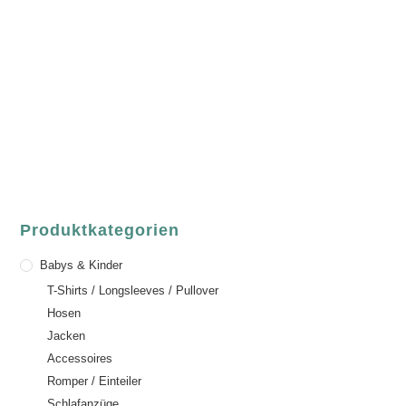
Fair Fashion & Accessoires.
ASCHAFFENBURG
Sandgasse 54
63739 Aschaffenburg
Deutschland
Telefon:
+49 (0) 6021 / 58 00 962
Email:
order@luvgreen.de
Produktkategorien
Babys & Kinder
T-Shirts / Longsleeves / Pullover
Hosen
Jacken
Accessoires
Romper / Einteiler
Schlafanzüge