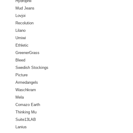
Hydrophil
Mud Jeans
Lovjoi
Recolution
Lilano
Umiwi
Ethletic
GreenerGrass
Bleed
Swedish Stockings
Picture
Armedangels
Waschkram
Mela
Comazo Earth
Thinking Mu
Suite13LAB
Lanius