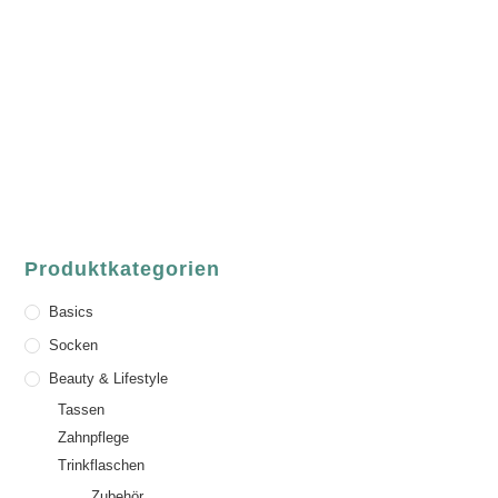
ASCHAFFENBURG
Sandgasse 54
63739 Aschaffenburg
Deutschland
Telefon:
+49 (0) 6021 / 58 00 962
Email:
order@luvgreen.de
Produktkategorien
Basics
Socken
Beauty & Lifestyle
Tassen
Zahnpflege
Trinkflaschen
Zubehör