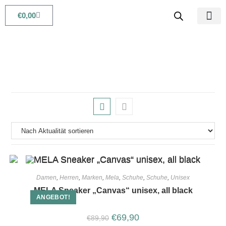
€
0,00
Babys & Kids
Beauty & Life
Damen
,
Herren
,
Marken
,
Mela
,
Schuhe
,
Schuhe
,
Unisex
MELA Sneaker „Canvas“ unisex, all black
ANGEBOT!
€
69,90
€
89,90