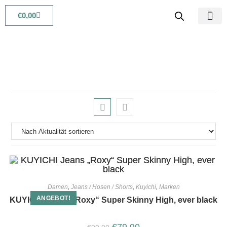
€
0,00
Babys & Kids
Beauty & Life
Damen
,
Jeans / Hosen / Shorts
,
Kuyichi
,
Marken
ANGEBOT!
KUYICHI Jeans „Roxy“ Super Skinny High, ever black