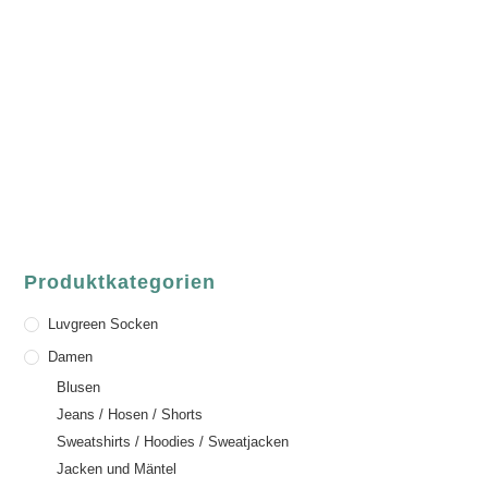
Fair Fashion & Accessoires.
ASCHAFFENBURG
Sandgasse 54
63739 Aschaffenburg
Deutschland
Telefon:
+49 (0) 6021 / 58 00 962
Email:
order@luvgreen.de
Produktkategorien
Luvgreen Socken
Damen
Blusen
Jeans / Hosen / Shorts
Sweatshirts / Hoodies / Sweatjacken
Jacken und Mäntel