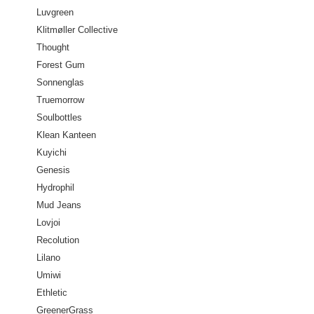
Luvgreen
Klitmøller Collective
Thought
Forest Gum
Sonnenglas
Truemorrow
Soulbottles
Klean Kanteen
Kuyichi
Genesis
Hydrophil
Mud Jeans
Lovjoi
Recolution
Lilano
Umiwi
Ethletic
GreenerGrass