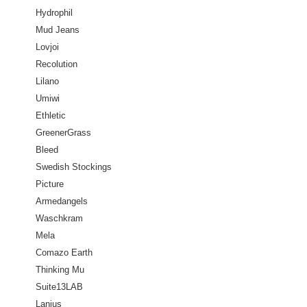
Hydrophil
Mud Jeans
Lovjoi
Recolution
Lilano
Umiwi
Ethletic
GreenerGrass
Bleed
Swedish Stockings
Picture
Armedangels
Waschkram
Mela
Comazo Earth
Thinking Mu
Suite13LAB
Lanius