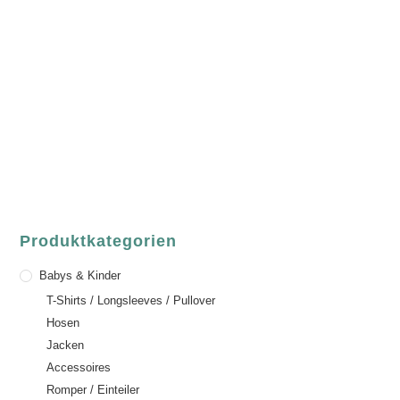
luvgreen
Fair Fashion & Accessoires.
ASCHAFFENBURG
Sandgasse 54
63739 Aschaffenburg
Deutschland
Telefon:
+49 (0) 6021 / 58 00 962
Email:
order@luvgreen.de
Produktkategorien
Babys & Kinder
T-Shirts / Longsleeves / Pullover
Hosen
Jacken
Accessoires
Romper / Einteiler