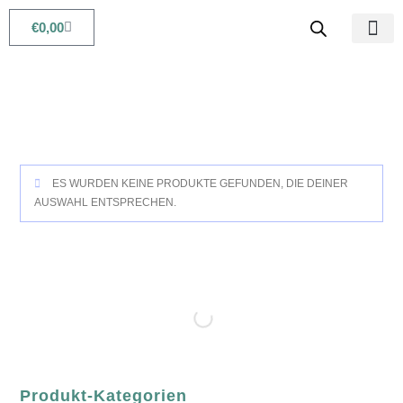
€
0,00
Babys & Kids
Beauty & Life
ES WURDEN KEINE PRODUKTE GEFUNDEN, DIE DEINER
AUSWAHL ENTSPRECHEN.
Produkt-Kategorien