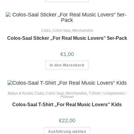
Clubs
,
Colos Saal
,
Merchandise
Colos-Saal Sticker „For Real Music Lovers“ 5er-Pack
€
1,00
In den Warenkorb
Babys & Kinder
,
Clubs
,
Colos Saal
,
Merchandise
,
T-Shirts / Longsleeves /
Pullover
Colos-Saal T-Shirt „For Real Music Lovers“ Kids
€
22,00
Ausführung wählen