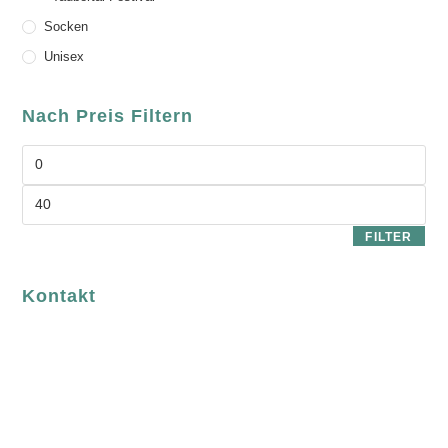
Socken
Unisex
Nach Preis Filtern
FILTER
Kontakt
luvgreen
Fair Fashion & Accessoires.
ASCHAFFENBURG
Sandgasse 54
63739 Aschaffenburg
Deutschland