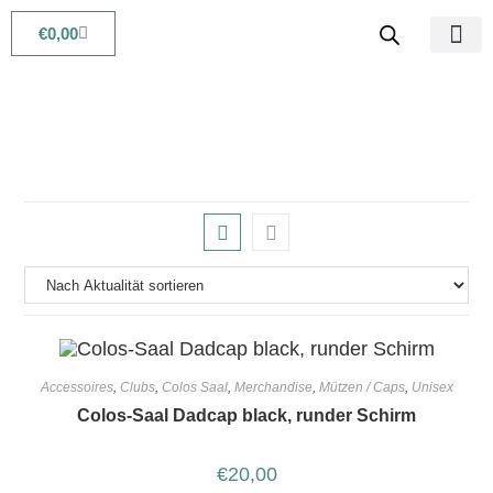
€
0,00
Babys & Kids
Beauty & Life
Accessoires
,
Clubs
,
Colos Saal
,
Merchandise
,
Mützen / Caps
,
Unisex
Colos-Saal Dadcap black, runder Schirm
€
20,00