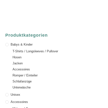
Telefon:
+49 (0) 6021 / 58 00 962
Email:
order@luvgreen.de
Produktkategorien
Babys & Kinder
T-Shirts / Longsleeves / Pullover
Hosen
Jacken
Accessoires
Romper / Einteiler
Schlafanzüge
Unterwäsche
Unisex
Accessoires