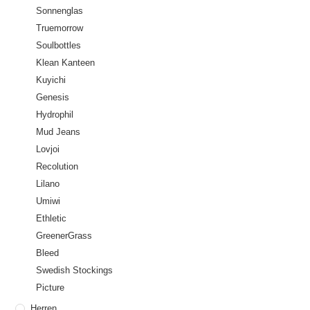
Sonnenglas
Truemorrow
Soulbottles
Klean Kanteen
Kuyichi
Genesis
Hydrophil
Mud Jeans
Lovjoi
Recolution
Lilano
Umiwi
Ethletic
GreenerGrass
Bleed
Swedish Stockings
Picture
Herren