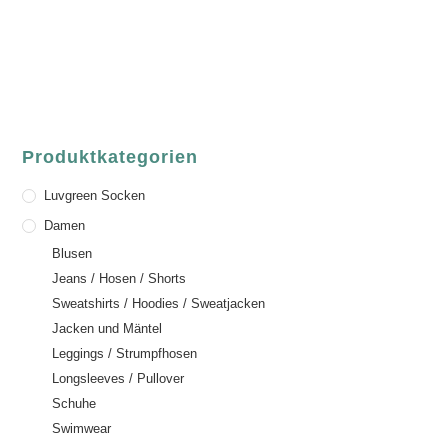
Deutschland
Telefon:
+49 (0) 6021 / 58 00 962
Email:
order@luvgreen.de
Produktkategorien
Luvgreen Socken
Damen
Blusen
Jeans / Hosen / Shorts
Sweatshirts / Hoodies / Sweatjacken
Jacken und Mäntel
Leggings / Strumpfhosen
Longsleeves / Pullover
Schuhe
Swimwear