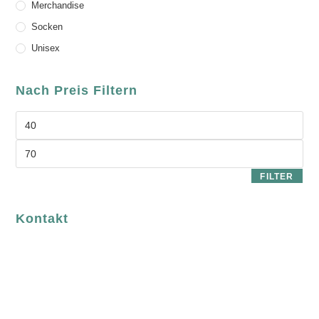
Merchandise
Socken
Unisex
Nach Preis Filtern
FILTER
Kontakt
luvgreen
Fair Fashion & Accessoires.
ASCHAFFENBURG
Sandgasse 54
63739 Aschaffenburg