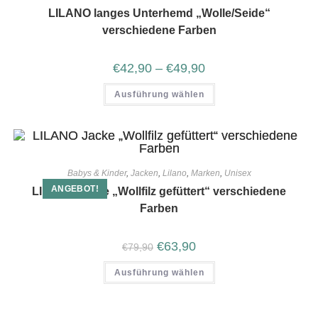
LILANO langes Unterhemd „Wolle/Seide“
verschiedene Farben
€
42,90
–
€
49,90
Ausführung wählen
Babys & Kinder
,
Jacken
,
Lilano
,
Marken
,
Unisex
ANGEBOT!
LILANO Jacke „Wollfilz gefüttert“ verschiedene
Farben
€
63,90
€
79,90
Ausführung wählen