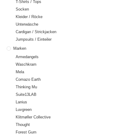
T-Shirts / Tops
Socken
Kleider / Röcke
Unterwäsche
Cardigan / Strickjacken
Jumpsuits / Einteiler
Marken
Armedangels
Waschkram
Mela
Comazo Earth
Thinking Mu
Suite13LAB
Lanius
Luvgreen
Klitmøller Collective
Thought
Forest Gum