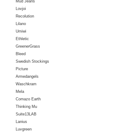
Mud Jeans
Lovjoi
Recolution
Lilano
Umiwi
Ethletic
GreenerGrass
Bleed
Swedish Stockings
Picture
Armedangels
Waschkram
Mela
Comazo Earth
Thinking Mu
Suite13LAB
Lanius
Luvgreen