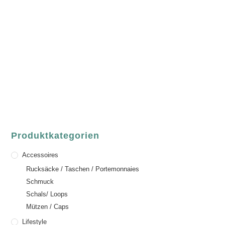
luvgreen
Fair Fashion & Accessoires.
ASCHAFFENBURG
Sandgasse 54
63739 Aschaffenburg
Deutschland
Telefon:
+49 (0) 6021 / 58 00 962
Email:
order@luvgreen.de
Produktkategorien
Accessoires
Rucksäcke / Taschen / Portemonnaies
Schmuck
Schals/ Loops
Mützen / Caps
Lifestyle