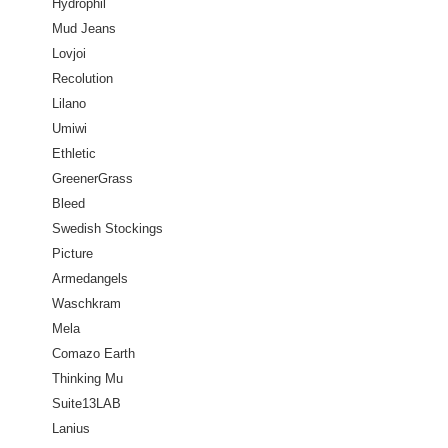
Hydrophil
Mud Jeans
Lovjoi
Recolution
Lilano
Umiwi
Ethletic
GreenerGrass
Bleed
Swedish Stockings
Picture
Armedangels
Waschkram
Mela
Comazo Earth
Thinking Mu
Suite13LAB
Lanius