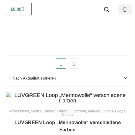
€
0,00
Babys & Kids
Beauty & Life
Accessoires
,
Basics
,
Damen
,
Herren
,
Luvgreen
,
Marken
,
Schals/ Loops
,
Unisex
LUVGREEN Loop „Merinowolle“ verschiedene
Farben