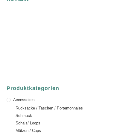
luvgreen
Fair Fashion & Accessoires.
ASCHAFFENBURG
Sandgasse 54
63739 Aschaffenburg
Deutschland
Telefon:
+49 (0) 6021 / 58 00 962
Email:
order@luvgreen.de
Produktkategorien
Accessoires
Rucksäcke / Taschen / Portemonnaies
Schmuck
Schals/ Loops
Mützen / Caps