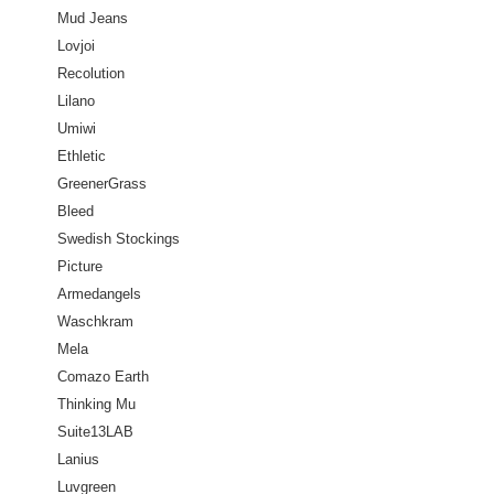
Mud Jeans
Lovjoi
Recolution
Lilano
Umiwi
Ethletic
GreenerGrass
Bleed
Swedish Stockings
Picture
Armedangels
Waschkram
Mela
Comazo Earth
Thinking Mu
Suite13LAB
Lanius
Luvgreen