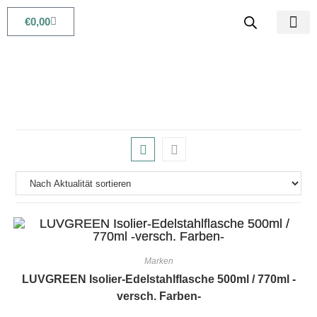
€
0,00
Babys & Kids
Beauty & Life
Marken
LUVGREEN Isolier-Edelstahlflasche 500ml / 770ml -
versch. Farben-