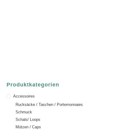
luvgreen
Fair Fashion & Accessoires.
ASCHAFFENBURG
Sandgasse 54
63739 Aschaffenburg
Deutschland
Telefon:
+49 (0) 6021 / 58 00 962
Email:
order@luvgreen.de
Produktkategorien
Accessoires
Rucksäcke / Taschen / Portemonnaies
Schmuck
Schals/ Loops
Mützen / Caps