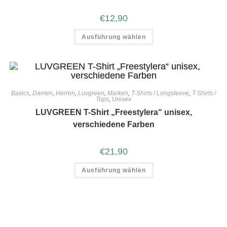
€
12,90
Ausführung wählen
Basics
,
Damen
,
Herren
,
Luvgreen
,
Marken
,
T-Shirts / Longsleeve
,
T-Shirts /
Tops
,
Unisex
LUVGREEN T-Shirt „Freestylera“ unisex,
verschiedene Farben
€
21,90
Ausführung wählen