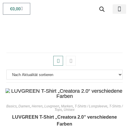
€
0,00
Babys & Kids
Beauty & Life
Basics
,
Damen
,
Herren
,
Luvgreen
,
Marken
,
T-Shirts / Longsleeve
,
T-Shirts /
Tops
,
Unisex
LUVGREEN T-Shirt „Creatora 2.0“ verschiedene
Farben