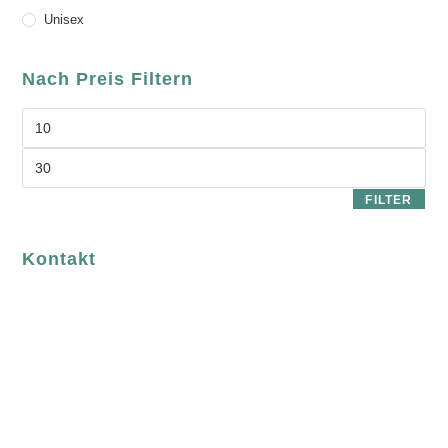
Unisex
Nach Preis Filtern
FILTER
Kontakt
luvgreen
Fair Fashion & Accessoires.
ASCHAFFENBURG
Sandgasse 54
63739 Aschaffenburg
Deutschland
Telefon:
+49 (0) 6021 / 58 00 962