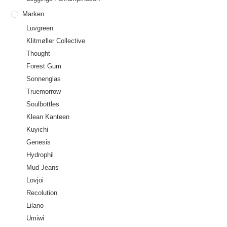
Marken
Luvgreen
Klitmøller Collective
Thought
Forest Gum
Sonnenglas
Truemorrow
Soulbottles
Klean Kanteen
Kuyichi
Genesis
Hydrophil
Mud Jeans
Lovjoi
Recolution
Lilano
Umiwi