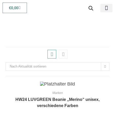
€
0,00
Babys & Kids
Beauty & Life
Nach Aktualität sortieren
Marken
HW24 LUVGREEN Beanie „Merino“ unisex,
verschiedene Farben