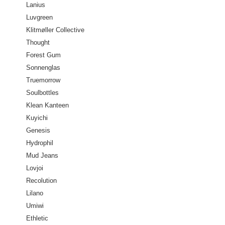
Lanius
Luvgreen
Klitmøller Collective
Thought
Forest Gum
Sonnenglas
Truemorrow
Soulbottles
Klean Kanteen
Kuyichi
Genesis
Hydrophil
Mud Jeans
Lovjoi
Recolution
Lilano
Umiwi
Ethletic