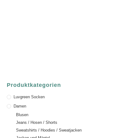
luvgreen
Fair Fashion & Accessoires.
ASCHAFFENBURG
Sandgasse 54
63739 Aschaffenburg
Deutschland
Telefon:
+49 (0) 6021 / 58 00 962
Email:
order@luvgreen.de
Produktkategorien
Luvgreen Socken
Damen
Blusen
Jeans / Hosen / Shorts
Sweatshirts / Hoodies / Sweatjacken
Jacken und Mäntel