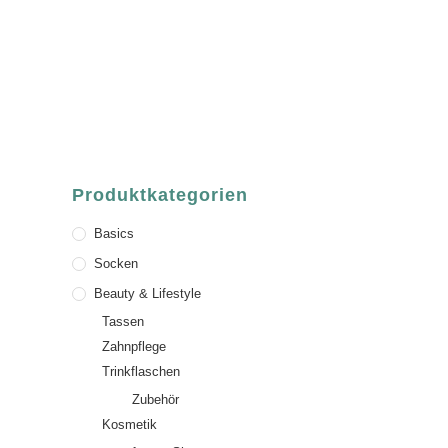
Sandgasse 54
63739 Aschaffenburg
Deutschland
Telefon:
+49 (0) 6021 / 58 00 962
Email:
order@luvgreen.de
Produktkategorien
Basics
Socken
Beauty & Lifestyle
Tassen
Zahnpflege
Trinkflaschen
Zubehör
Kosmetik