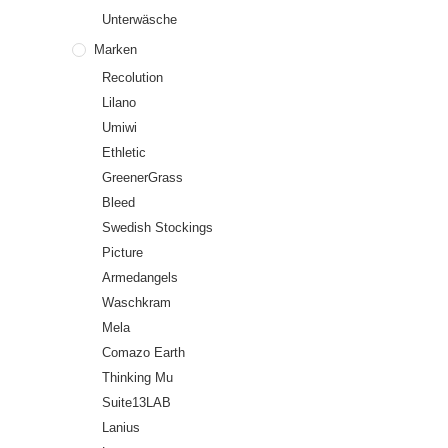
Unterwäsche
Marken
Recolution
Lilano
Umiwi
Ethletic
GreenerGrass
Bleed
Swedish Stockings
Picture
Armedangels
Waschkram
Mela
Comazo Earth
Thinking Mu
Suite13LAB
Lanius