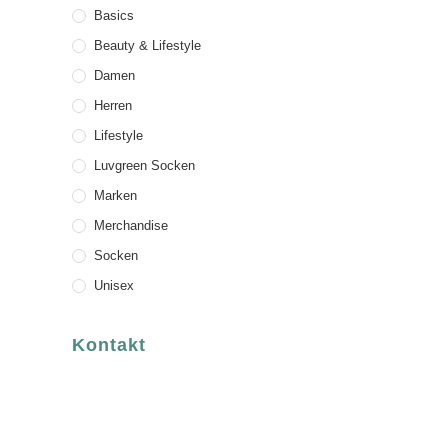
Basics
Beauty & Lifestyle
Damen
Herren
Lifestyle
Luvgreen Socken
Marken
Merchandise
Socken
Unisex
Kontakt
luvgreen
Fair Fashion & Accessoires.
ASCHAFFENBURG