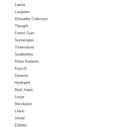
Lanius
Luvgreen
Klitmøller Collective
Thought
Forest Gum
Sonnenglas
Truemorrow
Soulbottles
Klean Kanteen
Kuyichi
Genesis
Hydrophil
Mud Jeans
Lovjoi
Recolution
Lilano
Umiwi
Ethletic