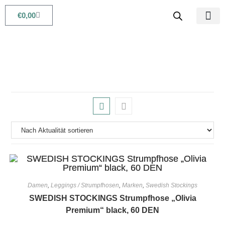
€
0,00
Babys & Kids
Beauty & Life
Damen
,
Leggings / Strumpfhosen
,
Marken
,
Swedish Stockings
SWEDISH STOCKINGS Strumpfhose „Olivia
Premium“ black, 60 DEN