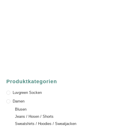
luvgreen
Fair Fashion & Accessoires.
ASCHAFFENBURG
Sandgasse 54
63739 Aschaffenburg
Deutschland
Telefon:
+49 (0) 6021 / 58 00 962
Email:
order@luvgreen.de
Produktkategorien
Luvgreen Socken
Damen
Blusen
Jeans / Hosen / Shorts
Sweatshirts / Hoodies / Sweatjacken