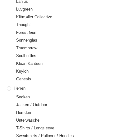
Lanius
Luvgreen
Klitmøller Collective
Thought
Forest Gum
Sonnenglas
Truemorrow
Soulbottles
Klean Kanteen
Kuyichi
Genesis
Herren
Socken
Jacken / Outdoor
Hemden
Unterwäsche
T-Shirts / Longsleeve
Sweatshirts / Pullover / Hoodies