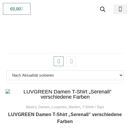
€
0,00
Babys & Kids
Beauty & Life
Basics
,
Damen
,
Luvgreen
,
Marken
,
T-Shirts / Tops
LUVGREEN Damen T-Shirt „Serenali“ verschiedene
Farben