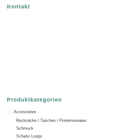
Kontakt
luvgreen
Fair Fashion & Accessoires.
ASCHAFFENBURG
Sandgasse 54
63739 Aschaffenburg
Deutschland
Telefon:
+49 (0) 6021 / 58 00 962
Email:
order@luvgreen.de
Produktkategorien
Accessoires
Rucksäcke / Taschen / Portemonnaies
Schmuck
Schals/ Loops