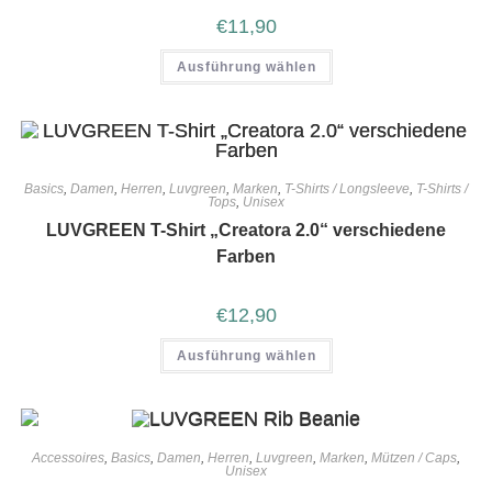
€
11,90
Ausführung wählen
Basics
,
Damen
,
Herren
,
Luvgreen
,
Marken
,
T-Shirts / Longsleeve
,
T-Shirts /
Tops
,
Unisex
LUVGREEN T-Shirt „Creatora 2.0“ verschiedene
Farben
€
12,90
Ausführung wählen
Accessoires
,
Basics
,
Damen
,
Herren
,
Luvgreen
,
Marken
,
Mützen / Caps
,
Unisex