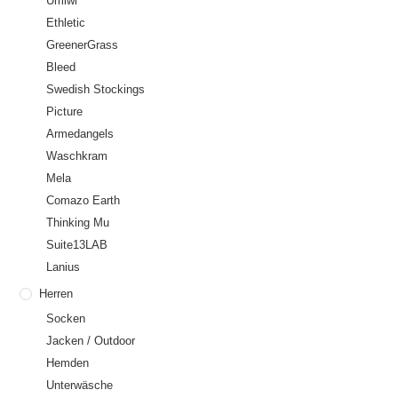
Umiwi
Ethletic
GreenerGrass
Bleed
Swedish Stockings
Picture
Armedangels
Waschkram
Mela
Comazo Earth
Thinking Mu
Suite13LAB
Lanius
Herren
Socken
Jacken / Outdoor
Hemden
Unterwäsche