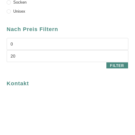
Socken
Unisex
Nach Preis Filtern
FILTER
Kontakt
luvgreen
Fair Fashion & Accessoires.
ASCHAFFENBURG
Sandgasse 54
63739 Aschaffenburg
Deutschland
Telefon: