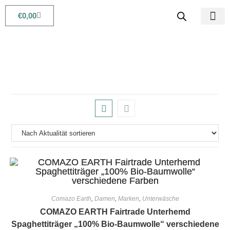
€
0,00
Babys & Kids
Beauty & Life
Comazo Earth
,
Damen
,
Marken
,
Unterwäsche
COMAZO EARTH Fairtrade Unterhemd
Spaghettiträger „100% Bio-Baumwolle“ verschiedene