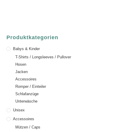
+49 (0) 6021 / 58 00 962
Email:
order@luvgreen.de
Produktkategorien
Babys & Kinder
T-Shirts / Longsleeves / Pullover
Hosen
Jacken
Accessoires
Romper / Einteiler
Schlafanzüge
Unterwäsche
Unisex
Accessoires
Mützen / Caps