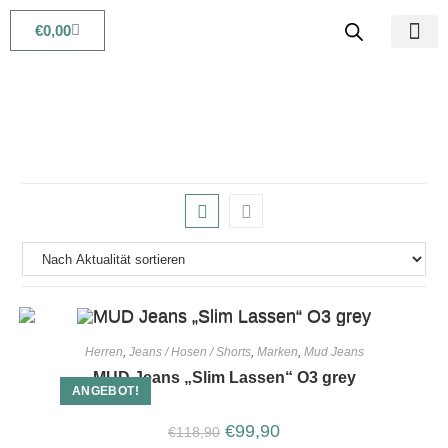
€
0,00
Babys & Kids
Beauty & Life
Herren
,
Jeans / Hosen / Shorts
,
Marken
,
Mud Jeans
MUD Jeans „Slim Lassen“ O3 grey
ANGEBOT!
€
99,90
€
118,90