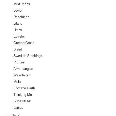
Mud Jeans
Lovjoi
Recolution
Lilano
Umiwi
Ethletic
GreenerGrass
Bleed
Swedish Stockings
Picture
Armedangels
Waschkram
Mela
Comazo Earth
Thinking Mu
Suite13LAB
Lanius
Herren