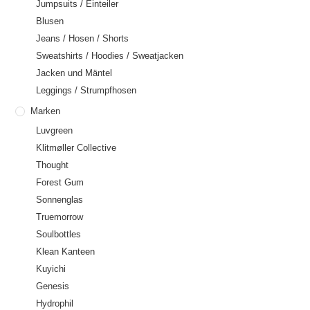
Jumpsuits / Einteiler
Blusen
Jeans / Hosen / Shorts
Sweatshirts / Hoodies / Sweatjacken
Jacken und Mäntel
Leggings / Strumpfhosen
Marken
Luvgreen
Klitmøller Collective
Thought
Forest Gum
Sonnenglas
Truemorrow
Soulbottles
Klean Kanteen
Kuyichi
Genesis
Hydrophil