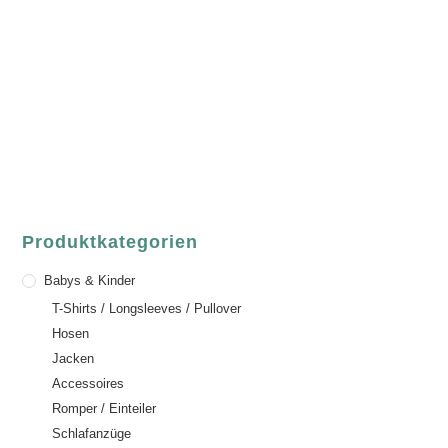
ASCHAFFENBURG
Sandgasse 54
63739 Aschaffenburg
Deutschland
Telefon:
+49 (0) 6021 / 58 00 962
Email:
order@luvgreen.de
Produktkategorien
Babys & Kinder
T-Shirts / Longsleeves / Pullover
Hosen
Jacken
Accessoires
Romper / Einteiler
Schlafanzüge