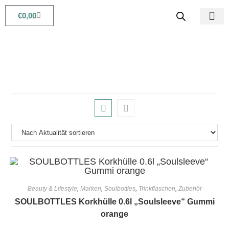
€
0,00
Babys & Kids
Beauty & Life
Beauty & Lifestyle
,
Marken
,
Soulbottles
,
Trinkflaschen
,
Zubehör
SOULBOTTLES Korkhülle 0.6l „Soulsleeve“ Gummi
orange