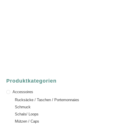
luvgreen
Fair Fashion & Accessoires.
ASCHAFFENBURG
Sandgasse 54
63739 Aschaffenburg
Deutschland
Telefon:
+49 (0) 6021 / 58 00 962
Email:
order@luvgreen.de
Produktkategorien
Accessoires
Rucksäcke / Taschen / Portemonnaies
Schmuck
Schals/ Loops
Mützen / Caps