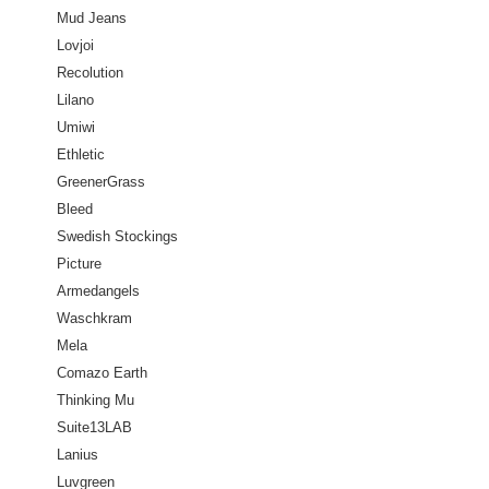
Mud Jeans
Lovjoi
Recolution
Lilano
Umiwi
Ethletic
GreenerGrass
Bleed
Swedish Stockings
Picture
Armedangels
Waschkram
Mela
Comazo Earth
Thinking Mu
Suite13LAB
Lanius
Luvgreen