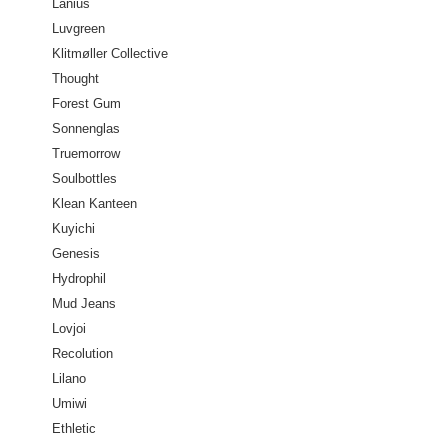
Lanius
Luvgreen
Klitmøller Collective
Thought
Forest Gum
Sonnenglas
Truemorrow
Soulbottles
Klean Kanteen
Kuyichi
Genesis
Hydrophil
Mud Jeans
Lovjoi
Recolution
Lilano
Umiwi
Ethletic