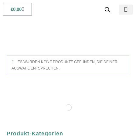
€
0,00
Babys & Kids
Beauty & Life
ES WURDEN KEINE PRODUKTE GEFUNDEN, DIE DEINER
AUSWAHL ENTSPRECHEN.
Produkt-Kategorien