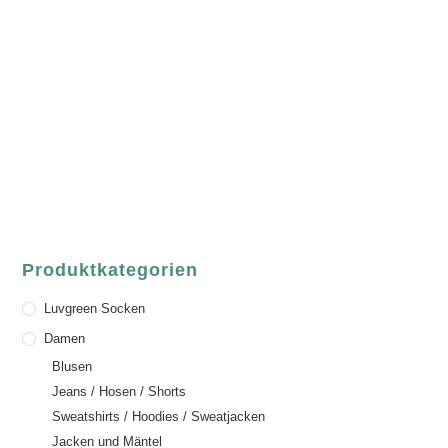
luvgreen
Fair Fashion & Accessoires.
ASCHAFFENBURG
Sandgasse 54
63739 Aschaffenburg
Deutschland
Telefon:
+49 (0) 6021 / 58 00 962
Email:
order@luvgreen.de
Produktkategorien
Luvgreen Socken
Damen
Blusen
Jeans / Hosen / Shorts
Sweatshirts / Hoodies / Sweatjacken
Jacken und Mäntel