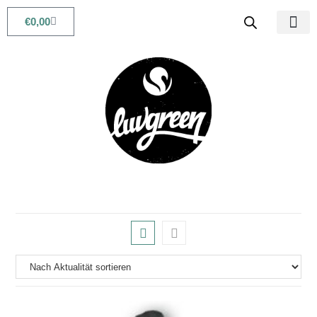
€
0,00
Babys & Kids
Beauty & Life