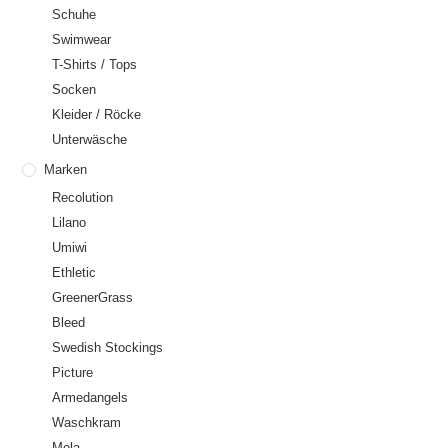
Schuhe
Swimwear
T-Shirts / Tops
Socken
Kleider / Röcke
Unterwäsche
Marken
Recolution
Lilano
Umiwi
Ethletic
GreenerGrass
Bleed
Swedish Stockings
Picture
Armedangels
Waschkram
Mela