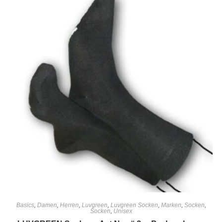
Basics
,
Damen
,
Herren
,
Luvgreen
,
Luvgreen Socken
,
Marken
,
Socken
,
Socken
,
Unisex