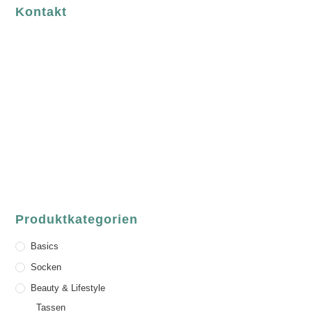
Kontakt
luvgreen
Fair Fashion & Accessoires.
ASCHAFFENBURG
Sandgasse 54
63739 Aschaffenburg
Deutschland
Telefon:
+49 (0) 6021 / 58 00 962
Email:
order@luvgreen.de
Produktkategorien
Basics
Socken
Beauty & Lifestyle
Tassen