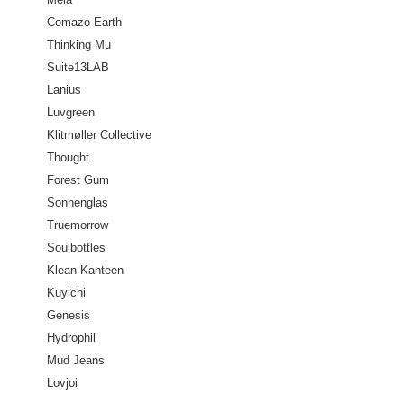
Comazo Earth
Thinking Mu
Suite13LAB
Lanius
Luvgreen
Klitmøller Collective
Thought
Forest Gum
Sonnenglas
Truemorrow
Soulbottles
Klean Kanteen
Kuyichi
Genesis
Hydrophil
Mud Jeans
Lovjoi