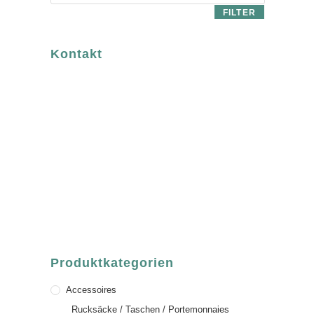
FILTER
Kontakt
luvgreen
Fair Fashion & Accessoires.
ASCHAFFENBURG
Sandgasse 54
63739 Aschaffenburg
Deutschland
Telefon:
+49 (0) 6021 / 58 00 962
Email:
order@luvgreen.de
Produktkategorien
Accessoires
Rucksäcke / Taschen / Portemonnaies