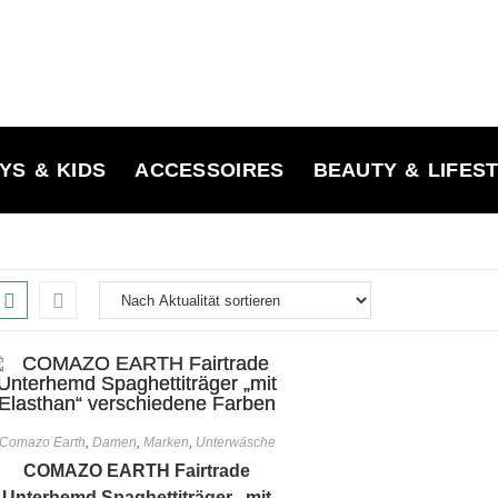
YS & KIDS
ACCESSOIRES
BEAUTY & LIFES
Comazo Earth
,
Damen
,
Marken
,
Unterwäsche
COMAZO EARTH Fairtrade
Unterhemd Spaghettiträger „mit