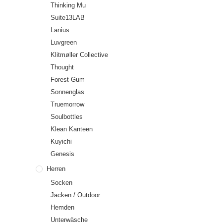
Thinking Mu
Suite13LAB
Lanius
Luvgreen
Klitmøller Collective
Thought
Forest Gum
Sonnenglas
Truemorrow
Soulbottles
Klean Kanteen
Kuyichi
Genesis
Herren
Socken
Jacken / Outdoor
Hemden
Unterwäsche