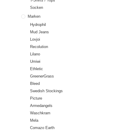
T-Shirts / Tops
Socken
Marken
Hydrophil
Mud Jeans
Lovjoi
Recolution
Lilano
Umiwi
Ethletic
GreenerGrass
Bleed
Swedish Stockings
Picture
Armedangels
Waschkram
Mela
Comazo Earth