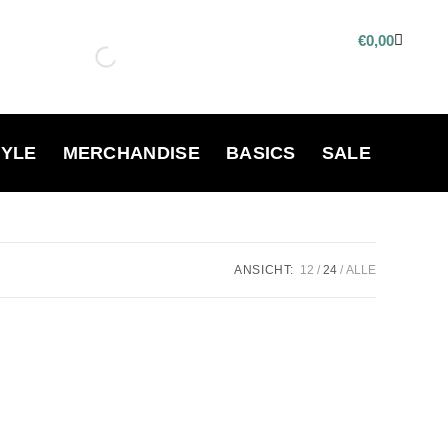
€
0,00
TYLE
MERCHANDISE
BASICS
SALE
ANSICHT:
12
24
ALLE