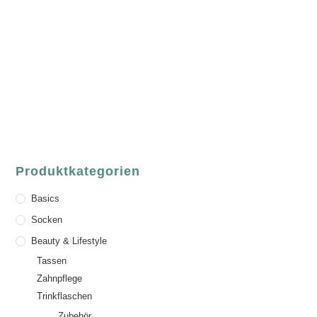
ASCHAFFENBURG
Sandgasse 54
63739 Aschaffenburg
Deutschland
Telefon:
+49 (0) 6021 / 58 00 962
Email:
order@luvgreen.de
Produktkategorien
Basics
Socken
Beauty & Lifestyle
Tassen
Zahnpflege
Trinkflaschen
Zubehör