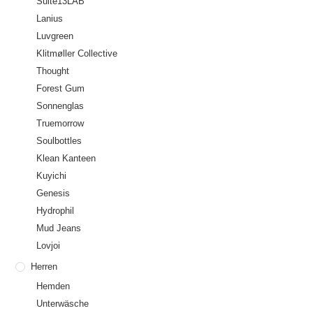
Suite13LAB
Lanius
Luvgreen
Klitmøller Collective
Thought
Forest Gum
Sonnenglas
Truemorrow
Soulbottles
Klean Kanteen
Kuyichi
Genesis
Hydrophil
Mud Jeans
Lovjoi
Herren
Hemden
Unterwäsche