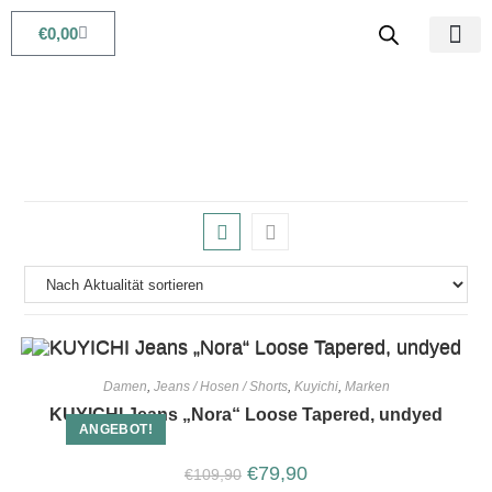
€
0,00
Babys & Kids
Beauty & Life
Damen
,
Jeans / Hosen / Shorts
,
Kuyichi
,
Marken
KUYICHI Jeans „Nora“ Loose Tapered, undyed
ANGEBOT!
€
79,90
€
109,90